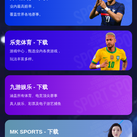
2023-10-26
阅读全文
世界杯专区
世界杯预选赛前瞻：各支劲旅的备战策略与阵容
调整
为了迎接即将到来的世界杯，各大洲的预选赛战火已经烧起，
战术变化成为了焦点...
2023-10-25
阅读全文