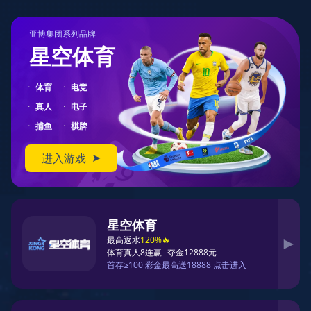
Bsports必一运动
立即观赛
热血竞技，尽在 Bsports
必一运动
全球顶级赛事实时追踪 | 高清画质 | 专业数据分析
查看今日赛事
深度赛事分析