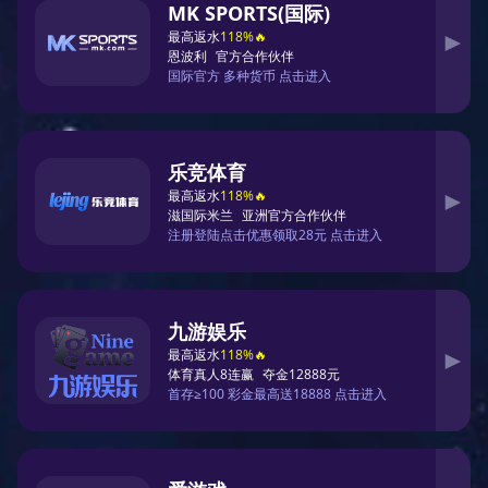
最新体育资讯
足球专区
欧洲顶级联赛进入关键冲刺阶段，冠军归属悬念
拉满