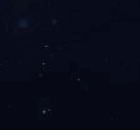
4. 顶级球员技术解析
5.4k 阅读
🎥 精彩视频集锦
本轮精彩进球回顾